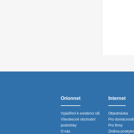
Orionnet
Internet
Vyjádření k existenci sítí
Objednávka
Všeobecné obchodní
Pro domácnosti
podmínky
Pro firmy
O nás
Změna poskytov