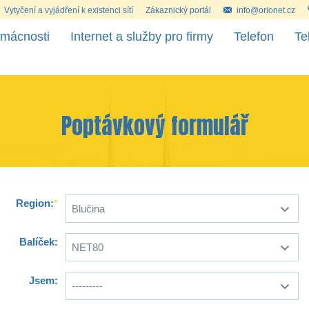
Vytyčení a vyjádření k existenci sítí
Zákaznický portál
info@orionet.cz
omácnosti
Internet a služby pro firmy
Telefon
Te
Poptávkový formulář
Region:
*
Balíček:
Jsem: