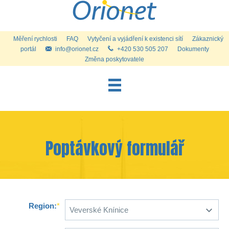
Měření rychlosti
FAQ
Vytyčení a vyjádření k existenci sítí
Zákaznický
portál
info@orionet.cz
+420 530 505 207
Dokumenty
Změna poskytovatele
Internet pro domácnosti
Internet a služby pro firmy
Telefon
Poptávkový formulář
Televize
Kontakty
Kamerové systémy
Region:
*