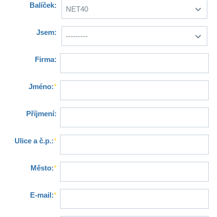
Balíček:
Jsem:
Firma:
Jméno:
*
Příjmení:
Ulice a č.p.:
*
Město:
*
E-mail:
*