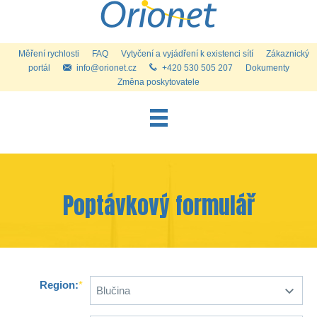
Měření rychlosti
FAQ
Vytyčení a vyjádření k existenci sítí
Zákaznický
portál
info@orionet.cz
+420 530 505 207
Dokumenty
Změna poskytovatele
Internet pro domácnosti
Internet a služby pro firmy
Telefon
Poptávkový formulář
Televize
Kontakty
Kamerové systémy
Region:
*