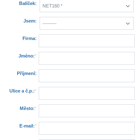
Balíček:
Jsem:
Firma:
Jméno:
*
Příjmení:
Ulice a č.p.:
*
Město:
*
E-mail:
*